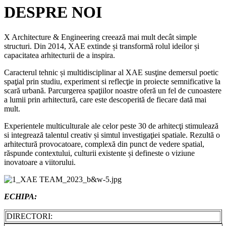
DESPRE NOI
X Architecture & Engineering creează mai mult decât simple
structuri. Din 2014, XAE extinde și transformă rolul ideilor și
capacitatea arhitecturii de a inspira.
Caracterul tehnic și multidisciplinar al XAE susţine demersul poetic
spaţial prin studiu, experiment si reflecţie in proiecte semnificative la
scară urbană. Parcurgerea spaţiilor noastre oferă un fel de cunoastere
a lumii prin arhitectură, care este descoperită de fiecare dată mai
mult.
Experientele multiculturale ale celor peste 30 de arhitecţi stimulează
si integrează talentul creativ și simtul investigaţiei spatiale. Rezultă o
arhitectură provocatoare, complexă din punct de vedere spatial,
răspunde contextului, culturii existente și defineste o viziune
inovatoare a viitorului.
ECHIPA:
DIRECTORI: