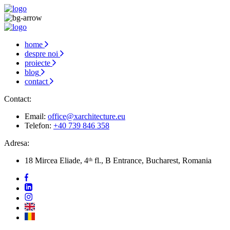
home
despre noi
proiecte
blog
contact
Contact:
Email:
office@xarchitecture.eu
Telefon:
+40 739 846 358
Adresa:
18 Mircea Eliade, 4ᵗʰ fl., B Entrance, Bucharest, Romania