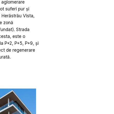
o aglomerare
ot suferi pur și
e Herăstrău Vista,
de zonă
fundat). Strada
cesta, este o
la P+2, P+5, P+9, și
ect de regenerare
urată.