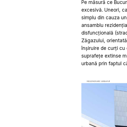
Pe măsură ce Bucure
excesivă. Uneori, car
simplu din cauza une
ansamblu rezidențial
disfuncțională (str
Zăgazului, orientată
înșiruire de curți c
suprafețe extinse m
urbană prin faptul c