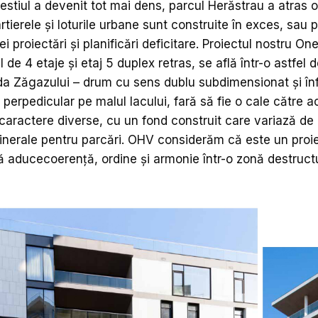
stiul a devenit tot mai dens, parcul Herăstrau a atras 
tierele și loturile urbane sunt construite în exces, sau p
i proiectări și planificări deficitare. Proiectul nostru On
 de 4 etaje și etaj 5 duplex retras, se află într-o astfel 
ada Zăgazului – drum cu sens dublu subdimensionat și în
 perpedicular pe malul lacului, fară să fie o cale către a
u caractere diverse, cu un fond construit care variază de 
inerale pentru parcări. OHV considerăm că este un proi
ă aducecoerență, ordine și armonie într-o zonă destruct